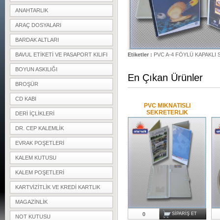
ANAHTARLIK
ARAÇ DOSYALARI
BARDAK ALTLARI
BAVUL ETIKETI VE PASAPORT KILIFI
Etiketler :
PVC A-4 FÖYLÜ KAPAKLI
BOYUN ASKILIĞI
En Çıkan Ürünler
BROŞÜR
CD KABI
PVC MIKNATISLI
SEKRETERLIK
DERI IÇLIKLERI
DR. CEP KALEMLIK
EVRAK POŞETLERI
KALEM KUTUSU
KALEM POŞETLERI
KARTVIZITLIK VE KREDI KARTLIK
MAGAZINLIK
0
SIPARIŞ ET
NOT KUTUSU