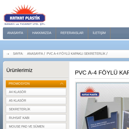
ANASAYFA
HAKKIMIZDA
REFERANSLAR
İLETIŞIM
SAYFA:
ANASAYFA
PVC A-4 FÖYLÜ KAPAKLI SEKRETERLİK
Ürünlerimiz
PVC A-4 FÖYLÜ KA
PROMOSYON
A4 KLASÖR
A5 KLASÖR
SEKRETERLIK
RUHSAT KABI
MOUSE PAD VE SÜMEN