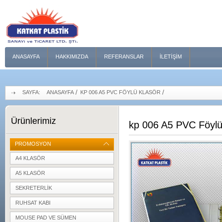
ANASAYFA
HAKKIMIZDA
REFERANSLAR
İLETIŞIM
SAYFA:
ANASAYFA
KP 006 A5 PVC FÖYLÜ KLASÖR
Ürünlerimiz
kp 006 A5 PVC Föylü
PROMOSYON
A4 KLASÖR
A5 KLASÖR
SEKRETERLIK
RUHSAT KABI
MOUSE PAD VE SÜMEN