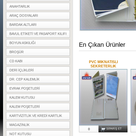
ANAHTARLIK
ARAÇ DOSYALARI
BARDAK ALTLARI
BAVUL ETIKETI VE PASAPORT KILIFI
BOYUN ASKILIĞI
En Çıkan Ürünler
BROŞÜR
CD KABI
PVC MIKNATISLI
SEKRETERLIK
DERI IÇLIKLERI
DR. CEP KALEMLIK
EVRAK POŞETLERI
KALEM KUTUSU
KALEM POŞETLERI
KARTVIZITLIK VE KREDI KARTLIK
MAGAZINLIK
0
SIPARIŞ ET
NOT KUTUSU