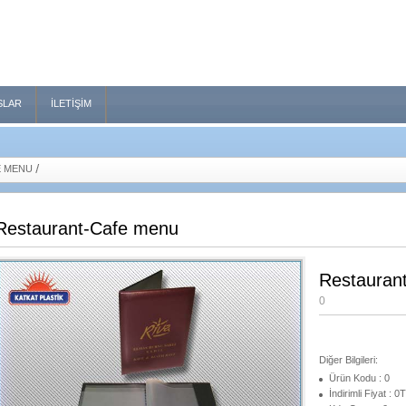
SLAR
İLETIŞIM
E MENU
Restaurant-Cafe menu
Restauran
0
Diğer Bilgileri:
Ürün Kodu : 0
İndirimli Fiyat : 0