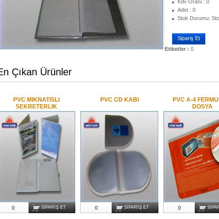
Kdv Oranı : 0
Adet : 0
Stok Durumu: St
Sipariş Et
Etiketler :
0
En Çıkan Ürünler
PVC MIKNATISLI
PVC CD KABI
PVC A-4 FERMU
SEKRETERLIK
DOSYA
0
SIPARIŞ ET
0
SIPARIŞ ET
0
SIPA