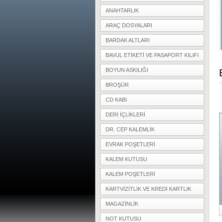
ANAHTARLIK
ARAÇ DOSYALARI
BARDAK ALTLARI
BAVUL ETIKETI VE PASAPORT KILIFI
BOYUN ASKILIĞI
BROŞÜR
CD KABI
DERI IÇLIKLERI
DR. CEP KALEMLIK
EVRAK POŞETLERI
KALEM KUTUSU
KALEM POŞETLERI
KARTVIZITLIK VE KREDI KARTLIK
MAGAZINLIK
NOT KUTUSU