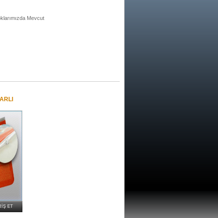
oklarımızda Mevcut
ARLI
RIŞ ET