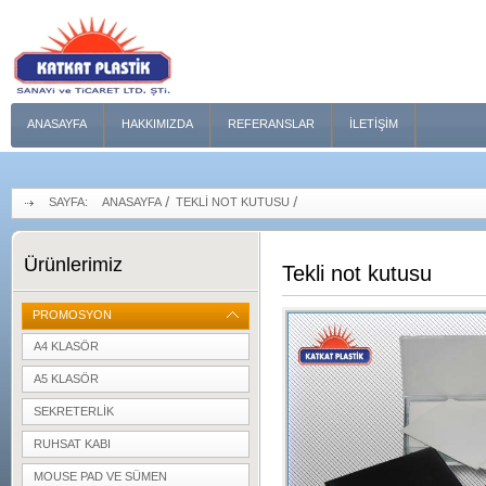
ANASAYFA
HAKKIMIZDA
REFERANSLAR
İLETIŞIM
SAYFA:
ANASAYFA
TEKLI NOT KUTUSU
Ürünlerimiz
Tekli not kutusu
PROMOSYON
A4 KLASÖR
A5 KLASÖR
SEKRETERLIK
RUHSAT KABI
MOUSE PAD VE SÜMEN