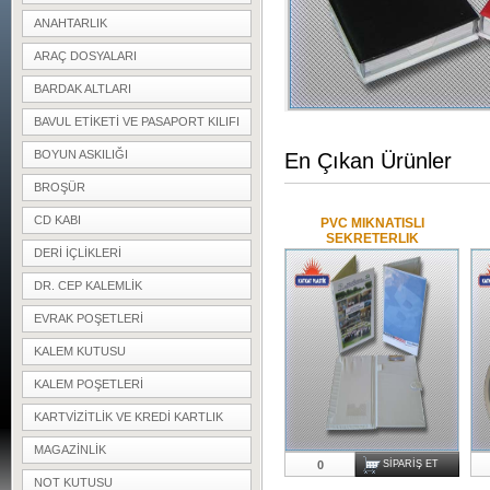
ANAHTARLIK
ARAÇ DOSYALARI
BARDAK ALTLARI
BAVUL ETIKETI VE PASAPORT KILIFI
BOYUN ASKILIĞI
En Çıkan Ürünler
BROŞÜR
CD KABI
PVC MIKNATISLI
SEKRETERLIK
DERI IÇLIKLERI
DR. CEP KALEMLIK
EVRAK POŞETLERI
KALEM KUTUSU
KALEM POŞETLERI
KARTVIZITLIK VE KREDI KARTLIK
MAGAZINLIK
0
SIPARIŞ ET
NOT KUTUSU